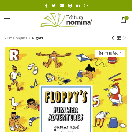
0
Prima pagină
Rights
ÎN CURÂND