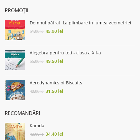
PROMOȚII
Domnul pătrat. La plimbare in lumea geometriei
Original
Current
45,90
lei
51,00
lei
price
price
was:
is:
51,00 lei.
45,90 lei.
Alegebra pentru toti - clasa a XII-a
Original
Current
49,50
lei
55,00
lei
price
price
was:
is:
55,00 lei.
49,50 lei.
Aerodynamics of Biscuits
Original
Current
31,50
lei
42,00
lei
price
price
was:
is:
42,00 lei.
31,50 lei.
RECOMANDĂRI
Kamda
Original
Current
34,40
lei
43,00
lei
price
price