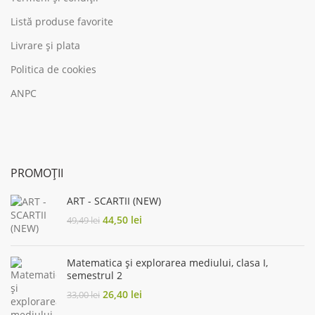
Listă produse favorite
Livrare și plata
Politica de cookies
ANPC
PROMOȚII
ART - SCARTII (NEW)
Original
Current
44,50
lei
49,49
lei
price
price
was:
is:
49,49 lei.
44,50 lei.
Matematica și explorarea mediului, clasa I,
semestrul 2
Original
Current
26,40
lei
33,00
lei
price
price