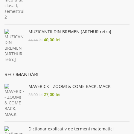
was:
is:
33,00 lei.
26,40 lei.
MUZICANTII DIN BREMEN [ARTHUR retro]
Original
Current
40,00
lei
44,44
lei
price
price
was:
is:
44,44 lei.
40,00 lei.
RECOMANDĂRI
MAVERICK - ZOOM! & COME BACK, MACK
Original
Current
27,00
lei
36,00
lei
price
price
was:
is:
36,00 lei.
27,00 lei.
Dictionar explicativ de termeni matematici