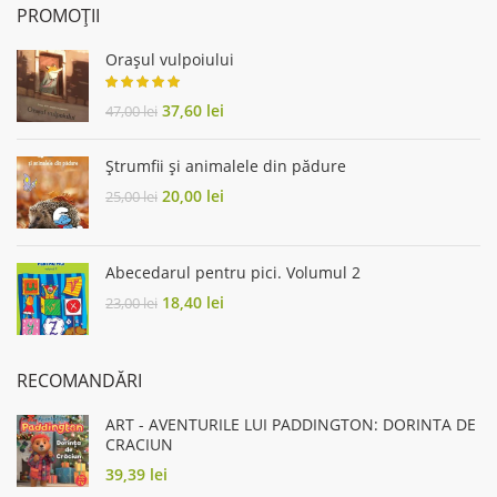
PROMOȚII
Orașul vulpoiului
Original
Current
37,60
lei
47,00
lei
price
price
was:
is:
Ștrumfii și animalele din pădure
47,00 lei.
37,60 lei.
Original
Current
20,00
lei
25,00
lei
price
price
was:
is:
25,00 lei.
20,00 lei.
Abecedarul pentru pici. Volumul 2
Original
Current
18,40
lei
23,00
lei
price
price
was:
is:
23,00 lei.
18,40 lei.
RECOMANDĂRI
ART - AVENTURILE LUI PADDINGTON: DORINTA DE
CRACIUN
39,39
lei