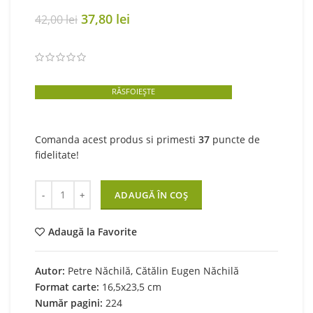
Original
Current
37,80
lei
42,00
lei
price
price
was:
is:
42,00 lei.
37,80 lei.
RĂSFOIEȘTE
Comanda acest produs si primesti
37
puncte de
fidelitate!
Cantitate Exerciții și probleme pentru cercurile de matematic
ADAUGĂ ÎN COȘ
Adaugă la Favorite
Autor:
Petre Năchilă, Cătălin Eugen Năchilă
Format carte:
16,5x23,5 cm
Număr pagini:
224