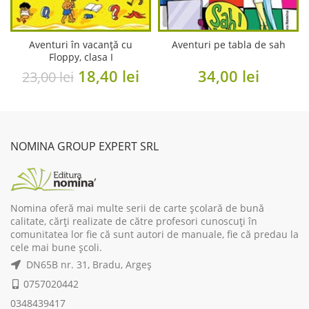
Aventuri în vacanță cu
Aventuri pe tabla de sah
Floppy, clasa I
Original
Current
18,40
lei
34,00
lei
23,00
lei
price
price
was:
is:
23,00 lei.
18,40 lei.
NOMINA GROUP EXPERT SRL
Nomina oferă mai multe serii de carte școlară de bună
calitate, cărți realizate de către profesori cunoscuți în
comunitatea lor fie că sunt autori de manuale, fie că predau la
cele mai bune școli.
DN65B nr. 31, Bradu, Argeș
0757020442
0348439417