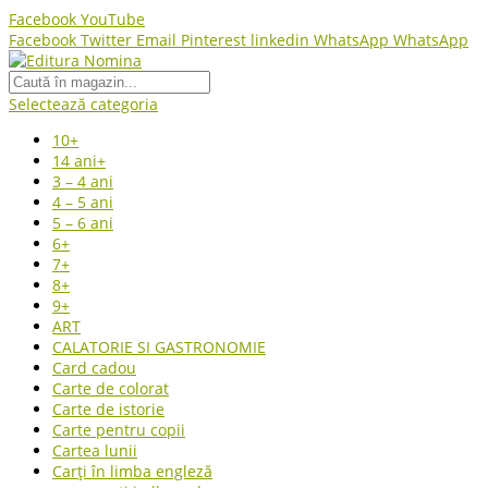
Facebook
YouTube
Facebook
Twitter
Email
Pinterest
linkedin
WhatsApp
WhatsApp
Selectează categoria
10+
14 ani+
3 – 4 ani
4 – 5 ani
5 – 6 ani
6+
7+
8+
9+
ART
CALATORIE SI GASTRONOMIE
Card cadou
Carte de colorat
Carte de istorie
Carte pentru copii
Cartea lunii
Carți în limba engleză