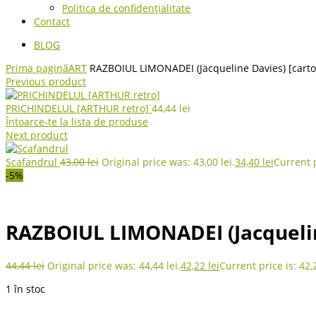
Politica de confidențialitate
Contact
BLOG
Prima pagină
ART
RAZBOIUL LIMONADEI (Jacqueline Davies) [carto
Previous product
PRICHINDELUL [ARTHUR retro]
44,44
lei
Întoarce-te la lista de produse
Next product
Scafandrul
43,00
lei
Original price was: 43,00 lei.
34,40
lei
Current p
-5%
RAZBOIUL LIMONADEI (Jacqueline
44,44
lei
Original price was: 44,44 lei.
42,22
lei
Current price is: 42,2
1 în stoc