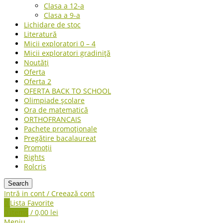
Clasa a 12-a
Clasa a 9-a
Lichidare de stoc
Literatură
Micii exploratori 0 – 4
Micii exploratori gradiniță
Noutăți
Oferta
Oferta 2
OFERTA BACK TO SCHOOL
Olimpiade școlare
Ora de matematică
ORTHOFRANCAIS
Pachete promoționale
Pregătire bacalaureat
Promoții
Rights
Rolcris
Search
Intră in cont / Creează cont
0
Lista Favorite
0
items
/
0,00
lei
Meniu