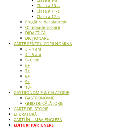
Clasa a 9-a
Clasa a 10-a
Clasa a 11-a
Clasa a 12-a
Pregătire bacalaureat
Olimpiade școlare
DIDACTICĂ
DICȚIONARE
CARTE PENTRU COPII NOMINA
3 – 4 ani
4 – 5 ani
5- 6 ani
6+
7+
8+
9+
10+
GASTRONOMIE & CALATORIE
GASTRONOMIE
GHID DE CĂLĂTORIE
CARTE DE ISTORIE
LITERATURĂ
CĂRȚI ÎN LIMBA ENGLEZĂ
EDITURI PARTENERE