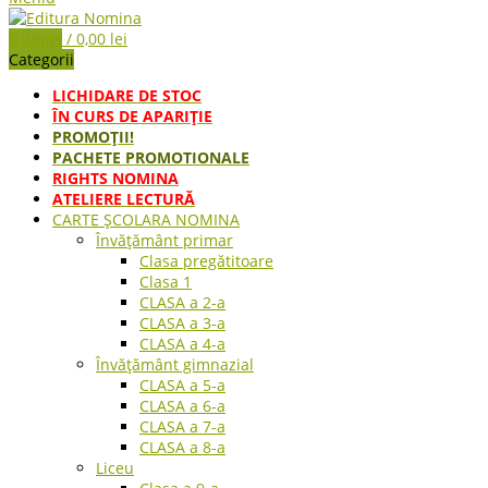
0
items
/
0,00
lei
Categorii
LICHIDARE DE STOC
ÎN CURS DE APARIŢIE
PROMOȚII!
PACHETE PROMOTIONALE
RIGHTS NOMINA
ATELIERE LECTURĂ
CARTE ŞCOLARA NOMINA
Învățământ primar
Clasa pregătitoare
Clasa 1
CLASA a 2-a
CLASA a 3-a
CLASA a 4-a
Învățământ gimnazial
CLASA a 5-a
CLASA a 6-a
CLASA a 7-a
CLASA a 8-a
Liceu