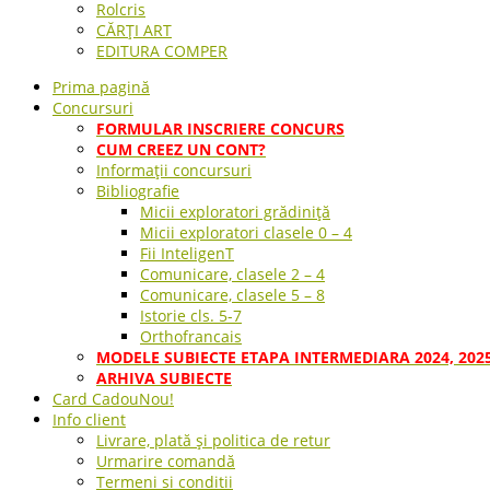
Rolcris
CĂRȚI ART
EDITURA COMPER
Prima pagină
Concursuri
FORMULAR INSCRIERE CONCURS
CUM CREEZ UN CONT?
Informații concursuri
Bibliografie
Micii exploratori grădiniță
Micii exploratori clasele 0 – 4
Fii InteligenT
Comunicare, clasele 2 – 4
Comunicare, clasele 5 – 8
Istorie cls. 5-7
Orthofrancais
MODELE SUBIECTE ETAPA INTERMEDIARA 2024, 202
ARHIVA SUBIECTE
Card Cadou
Nou!
Info client
Livrare, plată și politica de retur
Urmarire comandă
Termeni si conditii