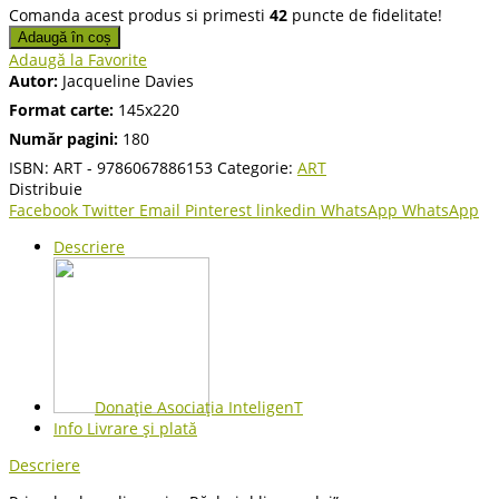
Comanda acest produs si primesti
42
puncte de fidelitate!
Adaugă în coș
Adaugă la Favorite
Autor:
Jacqueline Davies
Format carte:
145x220
Număr pagini:
180
ISBN:
ART - 9786067886153
Categorie:
ART
Distribuie
Facebook
Twitter
Email
Pinterest
linkedin
WhatsApp
WhatsApp
Descriere
Donație Asociația InteligenT
Info Livrare și plată
Descriere