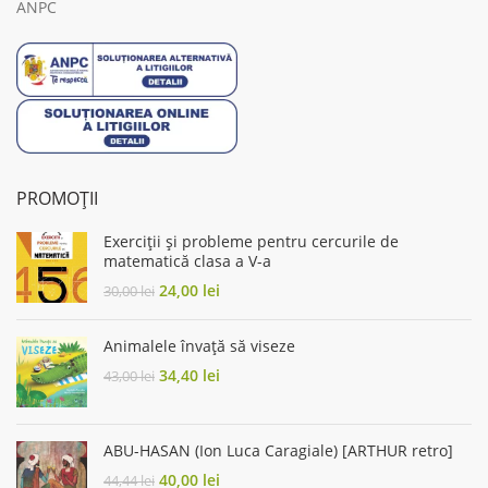
ANPC
PROMOȚII
Exerciții și probleme pentru cercurile de
matematică clasa a V-a
Original
Current
24,00
lei
30,00
lei
price
price
was:
is:
Animalele învață să viseze
30,00 lei.
24,00 lei.
Original
Current
34,40
lei
43,00
lei
price
price
was:
is:
43,00 lei.
34,40 lei.
ABU-HASAN (Ion Luca Caragiale) [ARTHUR retro]
Original
Current
40,00
lei
44,44
lei