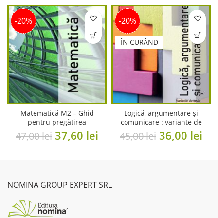
-20%
-20%
ÎN CURÂND
Matematică M2 – Ghid
Logică, argumentare şi
pentru pregătirea
comunicare : variante de
examenului de bacalaureat
teste rezolvate pentru
Original
Current
Original
Cu
37,60
lei
36,00
lei
47,00
lei
45,00
lei
examenul de bacalaureat
price
price
price
pri
was:
is:
was:
is:
47,00 lei.
37,60 lei.
45,00 lei.
36,
NOMINA GROUP EXPERT SRL