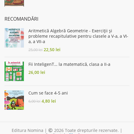
price
price
was:
is:
44,44 lei.
40,00 lei.
RECOMANDĂRI
Aritmetică Algebră Geometrie - Exerciții și
probleme recapitulative pentru clasele a V-a, a VI-
a, a VII-a
Original
Current
22,50
lei
25,00
lei
price
price
was:
is:
Fii InteligenT… la matematică, clasa a II-a
25,00 lei.
22,50 lei.
26,00
lei
Cum se face 4-5 ani
Original
Current
4,80
lei
6,00
lei
price
price
was:
is:
6,00 lei.
4,80 lei.
Editura Nomina |
2026 Toate drepturile rezervate. |