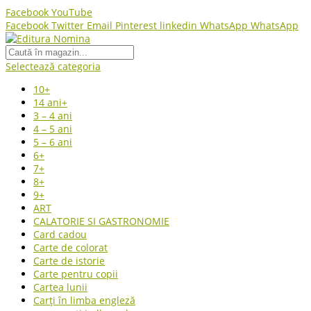
Facebook
YouTube
Facebook
Twitter
Email
Pinterest
linkedin
WhatsApp
WhatsApp
Selectează categoria
10+
14 ani+
3 – 4 ani
4 – 5 ani
5 – 6 ani
6+
7+
8+
9+
ART
CALATORIE SI GASTRONOMIE
Card cadou
Carte de colorat
Carte de istorie
Carte pentru copii
Cartea lunii
Carți în limba engleză