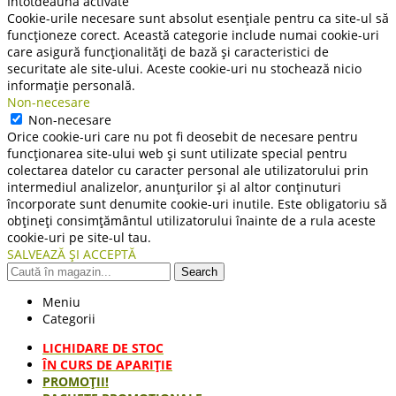
Întotdeauna activate
Cookie-urile necesare sunt absolut esențiale pentru ca site-ul să
funcționeze corect. Această categorie include numai cookie-uri
care asigură funcționalități de bază și caracteristici de
securitate ale site-ului. Aceste cookie-uri nu stochează nicio
informație personală.
Non-necesare
Non-necesare
Orice cookie-uri care nu pot fi deosebit de necesare pentru
funcționarea site-ului web și sunt utilizate special pentru
colectarea datelor cu caracter personal ale utilizatorului prin
intermediul analizelor, anunțurilor și al altor conținuturi
încorporate sunt denumite cookie-uri inutile. Este obligatoriu să
obțineți consimțământul utilizatorului înainte de a rula aceste
cookie-uri pe site-ul tau.
SALVEAZĂ ȘI ACCEPTĂ
Search
Meniu
Categorii
LICHIDARE DE STOC
ÎN CURS DE APARIŢIE
PROMOȚII!