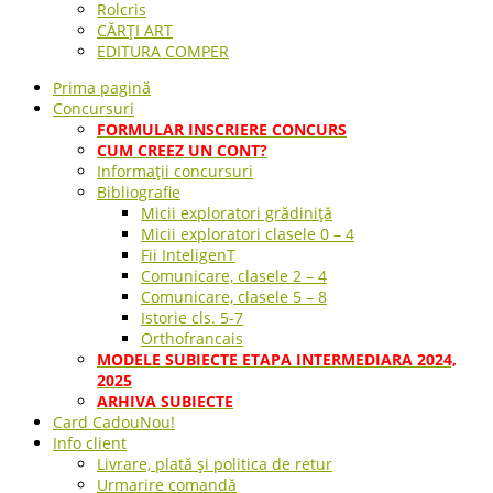
Rolcris
CĂRȚI ART
EDITURA COMPER
Prima pagină
Concursuri
FORMULAR INSCRIERE CONCURS
CUM CREEZ UN CONT?
Informații concursuri
Bibliografie
Micii exploratori grădiniță
Micii exploratori clasele 0 – 4
Fii InteligenT
Comunicare, clasele 2 – 4
Comunicare, clasele 5 – 8
Istorie cls. 5-7
Orthofrancais
MODELE SUBIECTE ETAPA INTERMEDIARA 2024,
2025
ARHIVA SUBIECTE
Card Cadou
Nou!
Info client
Livrare, plată și politica de retur
Urmarire comandă