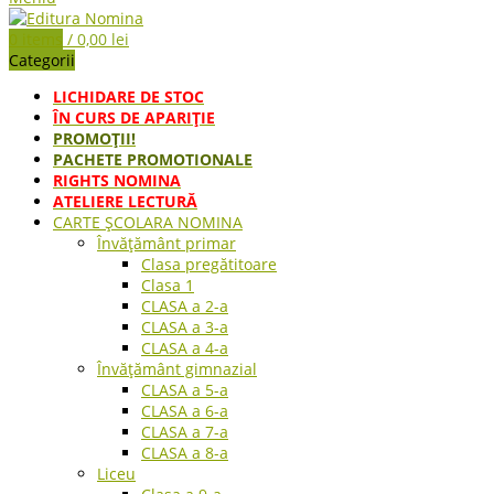
0
items
/
0,00
lei
Categorii
LICHIDARE DE STOC
ÎN CURS DE APARIŢIE
PROMOȚII!
PACHETE PROMOTIONALE
RIGHTS NOMINA
ATELIERE LECTURĂ
CARTE ŞCOLARA NOMINA
Învățământ primar
Clasa pregătitoare
Clasa 1
CLASA a 2-a
CLASA a 3-a
CLASA a 4-a
Învățământ gimnazial
CLASA a 5-a
CLASA a 6-a
CLASA a 7-a
CLASA a 8-a
Liceu