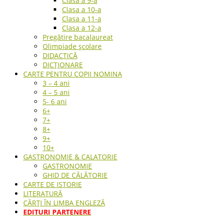
Clasa a 9-a
Clasa a 10-a
Clasa a 11-a
Clasa a 12-a
Pregătire bacalaureat
Olimpiade școlare
DIDACTICĂ
DICȚIONARE
CARTE PENTRU COPII NOMINA
3 – 4 ani
4 – 5 ani
5- 6 ani
6+
7+
8+
9+
10+
GASTRONOMIE & CALATORIE
GASTRONOMIE
GHID DE CĂLĂTORIE
CARTE DE ISTORIE
LITERATURĂ
CĂRȚI ÎN LIMBA ENGLEZĂ
EDITURI PARTENERE