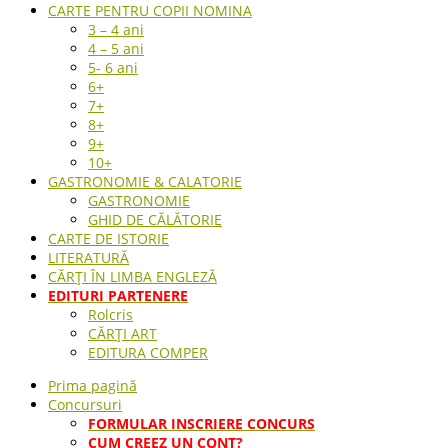
CARTE PENTRU COPII NOMINA
3 – 4 ani
4 – 5 ani
5- 6 ani
6+
7+
8+
9+
10+
GASTRONOMIE & CALATORIE
GASTRONOMIE
GHID DE CĂLĂTORIE
CARTE DE ISTORIE
LITERATURĂ
CĂRȚI ÎN LIMBA ENGLEZĂ
EDITURI PARTENERE
Rolcris
CĂRȚI ART
EDITURA COMPER
Prima pagină
Concursuri
FORMULAR INSCRIERE CONCURS
CUM CREEZ UN CONT?