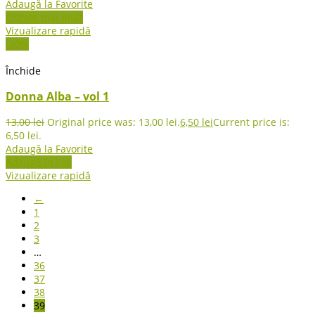
Adaugă la Favorite
Citește mai mult
Vizualizare rapidă
-50%
Închide
Donna Alba – vol 1
13,00
lei
Original price was: 13,00 lei.
6,50
lei
Current price is:
6,50 lei.
Adaugă la Favorite
Adaugă în coș
Vizualizare rapidă
←
1
2
3
…
36
37
38
39