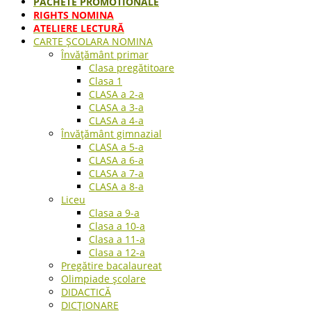
PACHETE PROMOTIONALE
RIGHTS NOMINA
ATELIERE LECTURĂ
CARTE ŞCOLARA NOMINA
Învățământ primar
Clasa pregătitoare
Clasa 1
CLASA a 2-a
CLASA a 3-a
CLASA a 4-a
Învățământ gimnazial
CLASA a 5-a
CLASA a 6-a
CLASA a 7-a
CLASA a 8-a
Liceu
Clasa a 9-a
Clasa a 10-a
Clasa a 11-a
Clasa a 12-a
Pregătire bacalaureat
Olimpiade școlare
DIDACTICĂ
DICȚIONARE