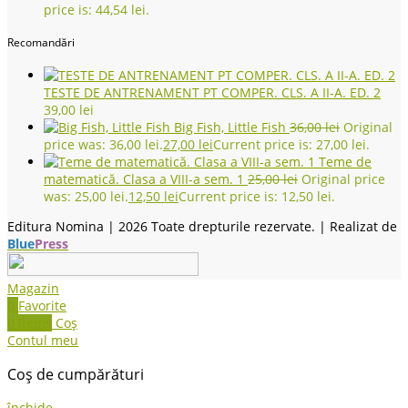
price is: 44,54 lei.
Recomandări
TESTE DE ANTRENAMENT PT COMPER. CLS. A II-A. ED. 2
39,00
lei
Big Fish, Little Fish
36,00
lei
Original
price was: 36,00 lei.
27,00
lei
Current price is: 27,00 lei.
Teme de
matematică. Clasa a VIII-a sem. 1
25,00
lei
Original price
was: 25,00 lei.
12,50
lei
Current price is: 12,50 lei.
Editura Nomina |
2026 Toate drepturile rezervate. | Realizat de
Blue
Press
Magazin
0
Favorite
0
items
Coș
Contul meu
Coș de cumpărături
închide