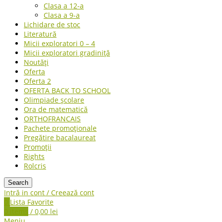
Clasa a 12-a
Clasa a 9-a
Lichidare de stoc
Literatură
Micii exploratori 0 – 4
Micii exploratori gradiniță
Noutăți
Oferta
Oferta 2
OFERTA BACK TO SCHOOL
Olimpiade școlare
Ora de matematică
ORTHOFRANCAIS
Pachete promoționale
Pregătire bacalaureat
Promoții
Rights
Rolcris
Search
Intră in cont / Creează cont
0
Lista Favorite
0
items
/
0,00
lei
Meniu