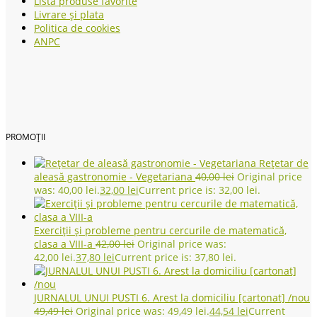
Listă produse favorite
Livrare și plata
Politica de cookies
ANPC
PROMOȚII
Rețetar de
aleasă gastronomie - Vegetariana
40,00
lei
Original price
was: 40,00 lei.
32,00
lei
Current price is: 32,00 lei.
Exerciții și probleme pentru cercurile de matematică,
clasa a VIII-a
42,00
lei
Original price was:
42,00 lei.
37,80
lei
Current price is: 37,80 lei.
JURNALUL UNUI PUSTI 6. Arest la domiciliu [cartonat] /nou
49,49
lei
Original price was: 49,49 lei.
44,54
lei
Current