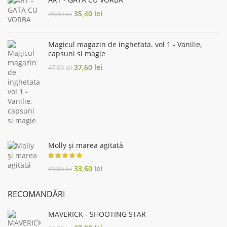
Original
Current
35,40
lei
39,39
lei
price
price
was:
is:
39,39 lei.
35,40 lei.
Magicul magazin de inghetata. vol 1 - Vanilie,
capsuni si magie
Original
Current
37,60
lei
47,00
lei
price
price
was:
is:
47,00 lei.
37,60 lei.
Molly și marea agitată
Original
Current
33,60
lei
42,00
lei
price
price
was:
is:
RECOMANDĂRI
42,00 lei.
33,60 lei.
MAVERICK - SHOOTING STAR