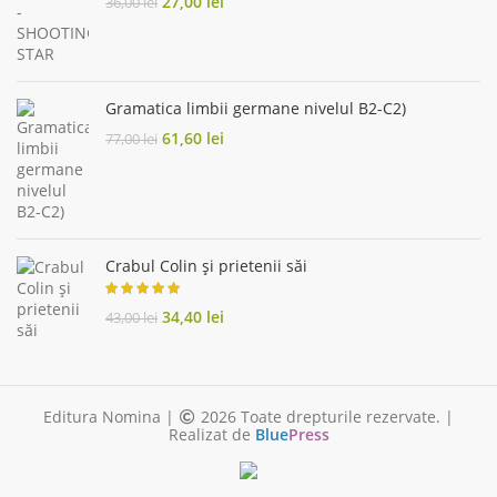
Original
Current
27,00
lei
36,00
lei
price
price
was:
is:
36,00 lei.
27,00 lei.
Gramatica limbii germane nivelul B2-C2)
Original
Current
61,60
lei
77,00
lei
price
price
was:
is:
77,00 lei.
61,60 lei.
Crabul Colin și prietenii săi
Original
Current
34,40
lei
43,00
lei
price
price
was:
is:
43,00 lei.
34,40 lei.
Editura Nomina |
2026 Toate drepturile rezervate. |
Realizat de
Blue
Press