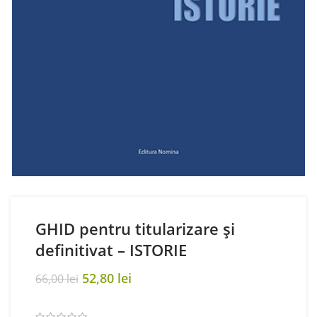
GHID pentru titularizare și
definitivat – ISTORIE
Original
Current
52,80
lei
66,00
lei
price
price
was:
is: