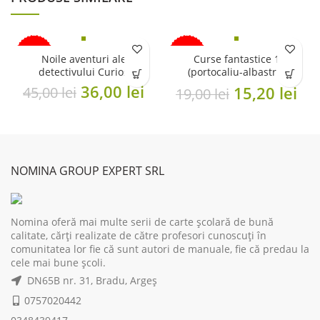
-20%
-20%
Noile aventuri ale
Curse fantastice 1
detectivului Curios
(portocaliu-albastru,
mașini)
Original
Current
36,00
lei
Original
Cu
15,20
lei
45,00
lei
19,00
lei
price
price
price
pri
was:
is:
was:
is:
45,00 lei.
36,00 lei.
19,00 lei.
15,
NOMINA GROUP EXPERT SRL
Nomina oferă mai multe serii de carte școlară de bună
calitate, cărți realizate de către profesori cunoscuți în
comunitatea lor fie că sunt autori de manuale, fie că predau la
cele mai bune școli.
DN65B nr. 31, Bradu, Argeș
0757020442