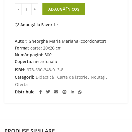
Cantitate GHID pentru titularizare și definitivat – ISTORIE
ADAUGĂ ÎN COȘ
Adaugă la Favorite
Autor:
Gheorghe Maria Mariana (coordonator)
Format carte:
20x26 cm
Număr pagini:
300
Coperta:
necartonată
ISBN:
978‑630‑348‑013‑8
Categorii:
Didactică
,
Carte de istorie
,
Noutăți
,
Oferta
Distribuie
PRODUSE SIMILARE