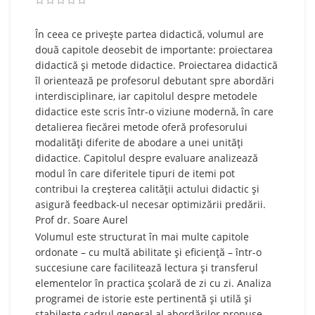
66,00 lei.
52,80 lei.
În ceea ce privește partea didactică, volumul are
două capitole deosebit de importante: proiectarea
didactică și metode didactice. Proiectarea didactică
îl orientează pe profesorul debutant spre abordări
interdisciplinare, iar capitolul despre metodele
didactice este scris într-o viziune modernă, în care
detalierea fiecărei metode oferă profesorului
modalități diferite de abodare a unei unități
didactice. Capitolul despre evaluare analizează
modul în care diferitele tipuri de itemi pot
contribui la creșterea calității actului didactic și
asigură feedback-ul necesar optimizării predării.
Prof dr. Soare Aurel
Volumul este structurat în mai multe capitole
ordonate – cu multă abilitate și eficiență – într-o
succesiune care facilitează lectura și transferul
elementelor în practica școlară de zi cu zi. Analiza
programei de istorie este pertinentă și utilă și
stabilește cadrul general al abordărilor propuse.